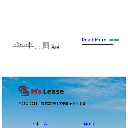
プロスポーツクラブのスポンサードや映画の製作委
員会への参画などスポーツ産業、エンターテイメン
Read More
ト産業への協力支援を通して皆さまの暮らしをより
豊かにするための活動を行っています。
〒151-0051 東京都渋谷区千駄ヶ谷4-6-8
・ホーム
・MOEZ