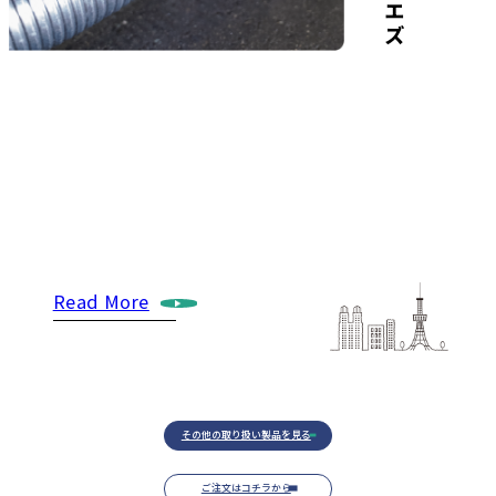
高
い
強
度
を
保
っ
ま
ま
、
長
さ
さ
、
曲
げ
や
す
さ
オ
ー
ダ
ー
メ
イ
で
注
文
い
た
だ
け
る
不
燃
フ
レ
キ
シ
ル
パ
イ
プ
「
M
O
EZ」
を
製
作
販
売
し
て
お
り
ま
す
た
を
や
太
ド
ブ
。
耐
刃
特
殊
加
工
の
め
、
太
陽
光
所
の
電
線
盗
難
対
に
も
活
用
さ
れ
な
ど
全
国
各
地
で
取
扱
い
が
拡
大
し
い
る
商
品
で
す
た
策
Read More
発
電
る
て
。
その他の取り扱い製品を見る
ご注文はコチラから